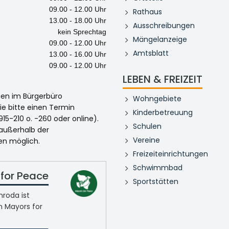
09.00 - 12.00 Uhr
Rathaus
13.00 - 18.00 Uhr
Ausschreibungen
kein Sprechtag
Mängelanzeige
09.00 - 12.00 Uhr
Amtsblatt
13.00 - 16.00 Uhr
09.00 - 12.00 Uhr
LEBEN & FREIZEIT
egen im Bürgerbüro
Wohngebiete
ie bitte einen Termin
Kinderbetreuung
915-210 o. -260 oder online).
Schulen
 außerhalb der
Vereine
en möglich.
Freizeiteinrichtungen
Schwimmbad
for Peace
Sportstätten
roda ist
n Mayors for