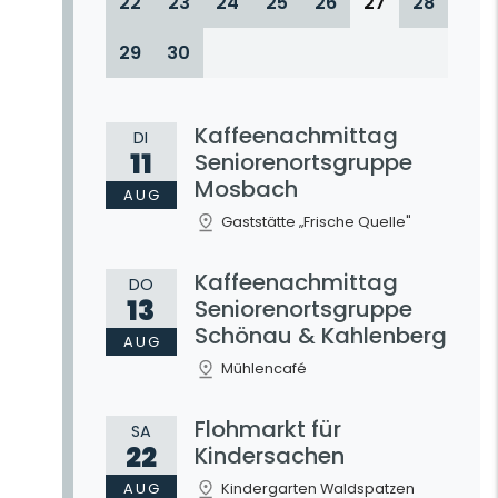
22
23
24
25
26
27
28
29
30
Kaffeenachmittag
DI
11
Seniorenortsgruppe
Mosbach
AUG
Gaststätte „Frische Quelle"
Kaffeenachmittag
DO
13
Seniorenortsgruppe
Schönau & Kahlenberg
AUG
Mühlencafé
Flohmarkt für
SA
22
Kindersachen
AUG
Kindergarten Waldspatzen