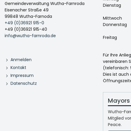
Gemeindeverwaltung Wutha-Farnroda
Dienstag
Eisenacher Straße 49
99848 Wutha-Farnoda
Mittwoch
+49 (0)36921 915-0
Donnerstag
+49 (0)36921 915-40
info@wutha-farnroda.de
Freitag
Für Ihre Anli
Anmelden
vereinbaren S
Kontakt
(telefonisch: 
Dies ist auch
Impressum
Öffnungszeit
Datenschutz
Mayors 
Wutha-Farn
Mitglied vo
Peace.