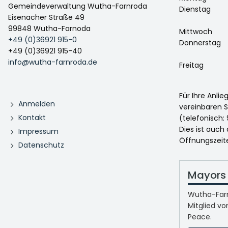
Gemeindeverwaltung Wutha-Farnroda
Dienstag
Eisenacher Straße 49
99848 Wutha-Farnoda
Mittwoch
+49 (0)36921 915-0
Donnerstag
+49 (0)36921 915-40
info@wutha-farnroda.de
Freitag
Für Ihre Anli
Anmelden
vereinbaren S
Kontakt
(telefonisch: 
Dies ist auch
Impressum
Öffnungszeit
Datenschutz
Mayors 
Wutha-Farn
Mitglied vo
Peace.