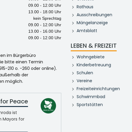
09.00 - 12.00 Uhr
Rathaus
13.00 - 18.00 Uhr
Ausschreibungen
kein Sprechtag
Mängelanzeige
09.00 - 12.00 Uhr
Amtsblatt
13.00 - 16.00 Uhr
09.00 - 12.00 Uhr
LEBEN & FREIZEIT
egen im Bürgerbüro
Wohngebiete
ie bitte einen Termin
Kinderbetreuung
915-210 o. -260 oder online).
Schulen
 außerhalb der
Vereine
en möglich.
Freizeiteinrichtungen
Schwimmbad
for Peace
Sportstätten
roda ist
n Mayors for