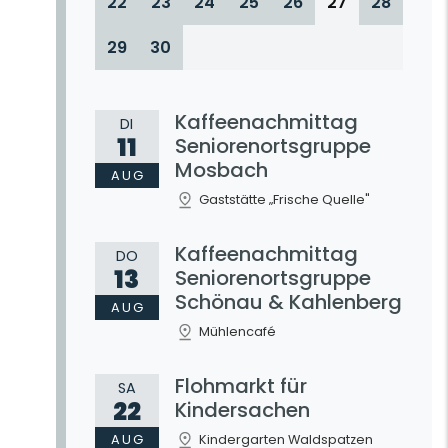
22
23
24
25
26
27
28
29
30
Kaffeenachmittag
DI
11
Seniorenortsgruppe
Mosbach
AUG
Gaststätte „Frische Quelle"
Kaffeenachmittag
DO
13
Seniorenortsgruppe
Schönau & Kahlenberg
AUG
Mühlencafé
Flohmarkt für
SA
22
Kindersachen
AUG
Kindergarten Waldspatzen