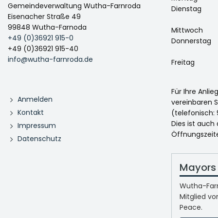
Gemeindeverwaltung Wutha-Farnroda
Dienstag
Eisenacher Straße 49
99848 Wutha-Farnoda
Mittwoch
+49 (0)36921 915-0
Donnerstag
+49 (0)36921 915-40
info@wutha-farnroda.de
Freitag
Für Ihre Anli
Anmelden
vereinbaren S
Kontakt
(telefonisch: 
Dies ist auch
Impressum
Öffnungszeit
Datenschutz
Mayors 
Wutha-Farn
Mitglied vo
Peace.