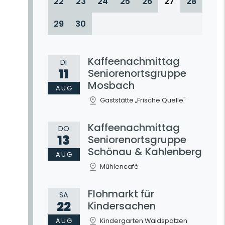
22
23
24
25
26
27
28
29
30
Kaffeenachmittag
DI
11
Seniorenortsgruppe
Mosbach
AUG
Gaststätte „Frische Quelle"
E
Kaffeenachmittag
DO
13
Seniorenortsgruppe
Schönau & Kahlenberg
AUG
Mühlencafé
Flohmarkt für
SA
22
Kindersachen
AUG
Kindergarten Waldspatzen