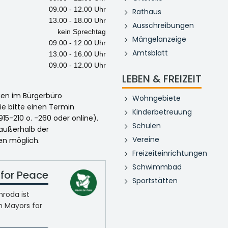
09.00 - 12.00 Uhr
Rathaus
13.00 - 18.00 Uhr
Ausschreibungen
kein Sprechtag
Mängelanzeige
09.00 - 12.00 Uhr
Amtsblatt
13.00 - 16.00 Uhr
09.00 - 12.00 Uhr
LEBEN & FREIZEIT
egen im Bürgerbüro
Wohngebiete
ie bitte einen Termin
Kinderbetreuung
915-210 o. -260 oder online).
Schulen
 außerhalb der
Vereine
en möglich.
Freizeiteinrichtungen
Schwimmbad
for Peace
Sportstätten
roda ist
n Mayors for