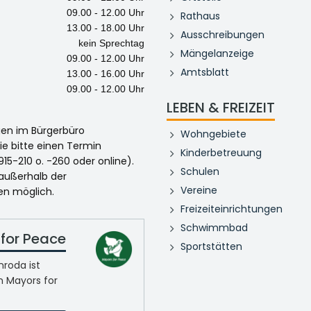
09.00 - 12.00 Uhr
Rathaus
13.00 - 18.00 Uhr
Ausschreibungen
kein Sprechtag
Mängelanzeige
09.00 - 12.00 Uhr
Amtsblatt
13.00 - 16.00 Uhr
09.00 - 12.00 Uhr
LEBEN & FREIZEIT
egen im Bürgerbüro
Wohngebiete
ie bitte einen Termin
Kinderbetreuung
915-210 o. -260 oder online).
Schulen
 außerhalb der
Vereine
en möglich.
Freizeiteinrichtungen
Schwimmbad
for Peace
Sportstätten
roda ist
n Mayors for