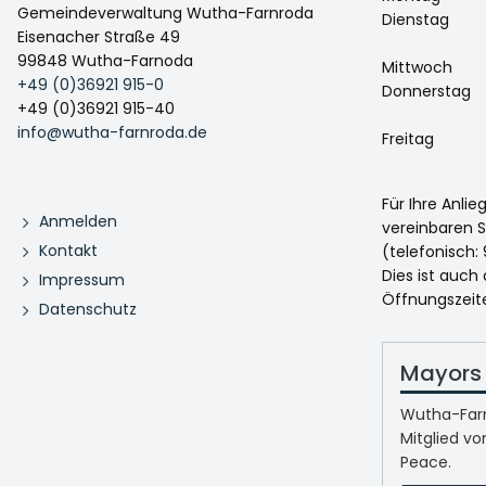
Gemeindeverwaltung Wutha-Farnroda
Dienstag
Eisenacher Straße 49
99848 Wutha-Farnoda
Mittwoch
+49 (0)36921 915-0
Donnerstag
+49 (0)36921 915-40
info@wutha-farnroda.de
Freitag
Für Ihre Anli
Anmelden
vereinbaren S
Kontakt
(telefonisch: 
Dies ist auch
Impressum
Öffnungszeit
Datenschutz
Mayors 
Wutha-Farn
Mitglied vo
Peace.