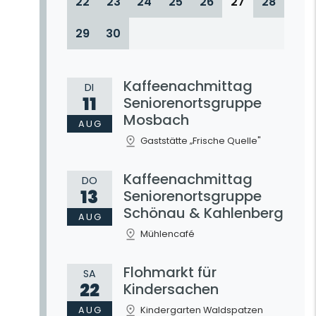
22
23
24
25
26
27
28
29
30
Kaffeenachmittag
DI
11
Seniorenortsgruppe
Mosbach
AUG
Gaststätte „Frische Quelle"
Kaffeenachmittag
DO
13
Seniorenortsgruppe
Schönau & Kahlenberg
AUG
Mühlencafé
Flohmarkt für
SA
22
Kindersachen
AUG
Kindergarten Waldspatzen