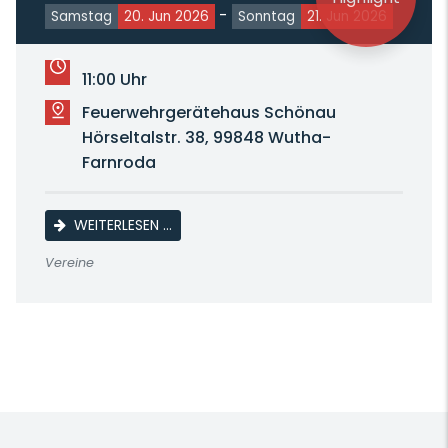
-
Samstag
20. Jun 2026
Sonntag
21. Jun 2026
11:00 Uhr
Feuerwehrgerätehaus Schönau
Hörseltalstr. 38, 99848 Wutha-
Farnroda
160 JAHRE FREIWILLIGE FEUERWEHR SCHÖ
WEITERLESEN …
Vereine