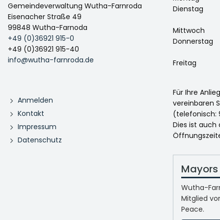
Gemeindeverwaltung Wutha-Farnroda
Dienstag
Eisenacher Straße 49
99848 Wutha-Farnoda
Mittwoch
+49 (0)36921 915-0
Donnerstag
+49 (0)36921 915-40
info@wutha-farnroda.de
Freitag
Für Ihre Anli
Anmelden
vereinbaren S
Kontakt
(telefonisch: 
Dies ist auch
Impressum
Öffnungszeit
Datenschutz
Mayors 
Wutha-Farn
Mitglied vo
Peace.