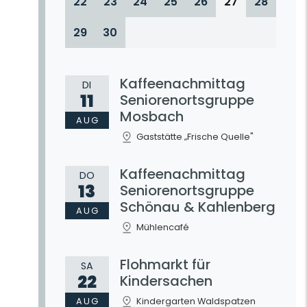
22
23
24
25
26
27
28
29
30
Kaffeenachmittag
DI
11
Seniorenortsgruppe
Mosbach
AUG
Gaststätte „Frische Quelle"
Kaffeenachmittag
DO
13
Seniorenortsgruppe
Schönau & Kahlenberg
AUG
Mühlencafé
Flohmarkt für
SA
22
Kindersachen
AUG
Kindergarten Waldspatzen