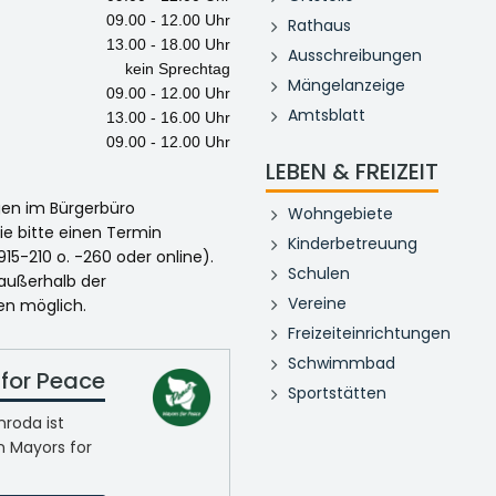
09.00 - 12.00 Uhr
Rathaus
13.00 - 18.00 Uhr
Ausschreibungen
kein Sprechtag
Mängelanzeige
09.00 - 12.00 Uhr
Amtsblatt
13.00 - 16.00 Uhr
09.00 - 12.00 Uhr
LEBEN & FREIZEIT
egen im Bürgerbüro
Wohngebiete
ie bitte einen Termin
Kinderbetreuung
915-210 o. -260 oder online).
Schulen
 außerhalb der
Vereine
en möglich.
Freizeiteinrichtungen
Schwimmbad
for Peace
Sportstätten
roda ist
n Mayors for