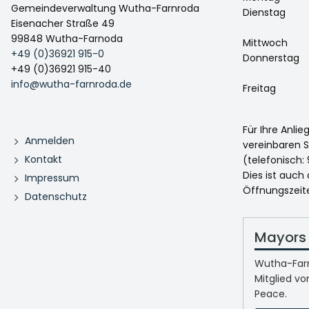
Gemeindeverwaltung Wutha-Farnroda
Dienstag
Eisenacher Straße 49
99848 Wutha-Farnoda
Mittwoch
+49 (0)36921 915-0
Donnerstag
+49 (0)36921 915-40
info@wutha-farnroda.de
Freitag
Für Ihre Anli
Anmelden
vereinbaren S
Kontakt
(telefonisch: 
Dies ist auch
Impressum
Öffnungszeit
Datenschutz
Mayors 
Wutha-Farn
Mitglied vo
Peace.