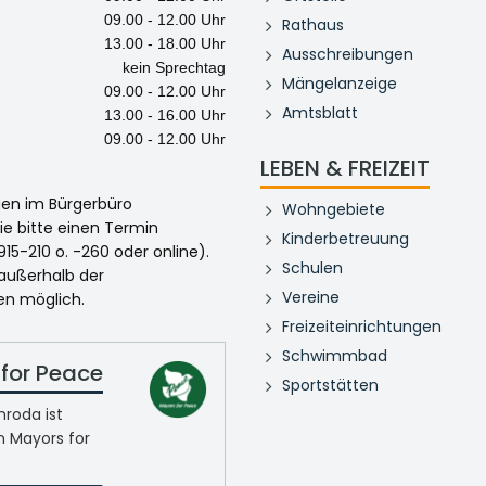
09.00 - 12.00 Uhr
Rathaus
13.00 - 18.00 Uhr
Ausschreibungen
kein Sprechtag
Mängelanzeige
09.00 - 12.00 Uhr
Amtsblatt
13.00 - 16.00 Uhr
09.00 - 12.00 Uhr
LEBEN & FREIZEIT
egen im Bürgerbüro
Wohngebiete
ie bitte einen Termin
Kinderbetreuung
915-210 o. -260 oder online).
Schulen
 außerhalb der
Vereine
en möglich.
Freizeiteinrichtungen
Schwimmbad
for Peace
Sportstätten
roda ist
n Mayors for