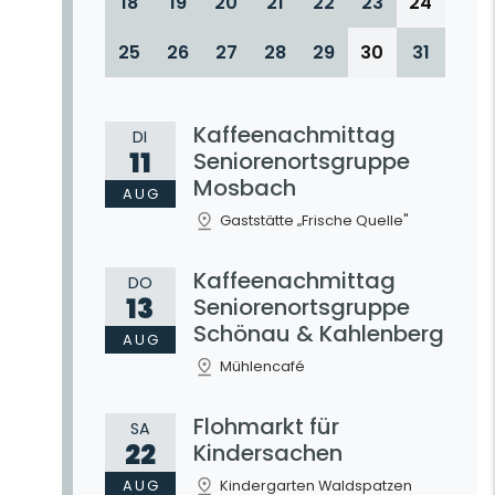
18
19
20
21
22
23
24
25
26
27
28
29
30
31
Kaffeenachmittag
DI
11
Seniorenortsgruppe
Mosbach
AUG
Gaststätte „Frische Quelle"
Kaffeenachmittag
DO
13
Seniorenortsgruppe
Schönau & Kahlenberg
AUG
Mühlencafé
Flohmarkt für
SA
22
Kindersachen
AUG
Kindergarten Waldspatzen