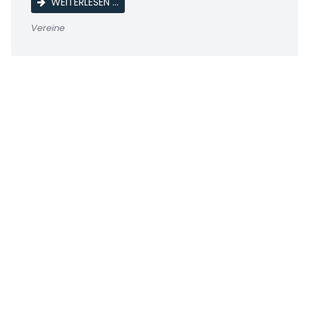
HEIMSPIEL 1. MÄNNER
WEITERLESEN …
Vereine