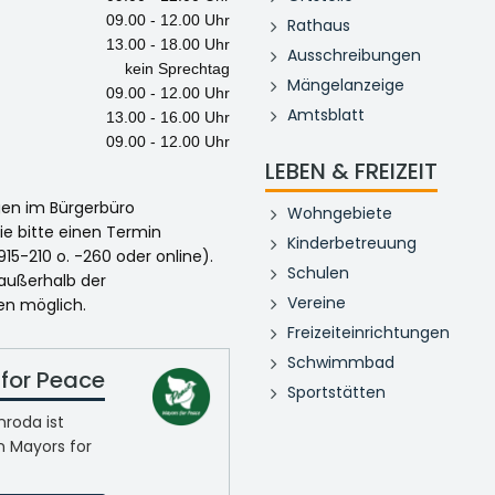
09.00 - 12.00 Uhr
Rathaus
13.00 - 18.00 Uhr
Ausschreibungen
kein Sprechtag
Mängelanzeige
09.00 - 12.00 Uhr
Amtsblatt
13.00 - 16.00 Uhr
09.00 - 12.00 Uhr
LEBEN & FREIZEIT
egen im Bürgerbüro
Wohngebiete
ie bitte einen Termin
Kinderbetreuung
915-210 o. -260 oder online).
Schulen
 außerhalb der
Vereine
en möglich.
Freizeiteinrichtungen
Schwimmbad
for Peace
Sportstätten
roda ist
n Mayors for