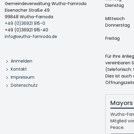
Gemeindeverwaltung Wutha-Farnroda
Dienstag
Eisenacher Straße 49
99848 Wutha-Farnoda
Mittwoch
+49 (0)36921 915-0
Donnerstag
+49 (0)36921 915-40
info@wutha-farnroda.de
Freitag
Für Ihre Anli
Anmelden
vereinbaren S
Kontakt
(telefonisch: 
Dies ist auch
Impressum
Öffnungszeit
Datenschutz
Mayors 
Wutha-Farn
Mitglied vo
Peace.