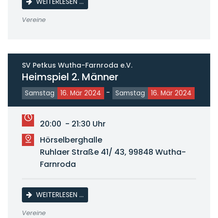
HEIMSPIEL A-JUGEND
WEITERLESEN …
Vereine
SV Petkus Wutha-Farnroda e.V.
Heimspiel 2. Männer
-
Samstag
16. Mär 2024
Samstag
16. Mär 2024
20:00 - 21:30 Uhr
Hörselberghalle
Ruhlaer Straße 41/ 43, 99848 Wutha-
Farnroda
HEIMSPIEL 2. MÄNNER
WEITERLESEN …
Vereine