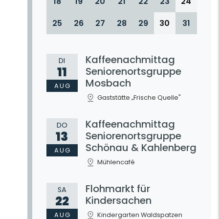
18
19
20
21
22
23
24
25
26
27
28
29
30
31
Kaffeenachmittag
DI
11
Seniorenortsgruppe
Mosbach
AUG
Gaststätte „Frische Quelle"
Kaffeenachmittag
DO
13
Seniorenortsgruppe
Schönau & Kahlenberg
AUG
Mühlencafé
Flohmarkt für
SA
22
Kindersachen
AUG
Kindergarten Waldspatzen