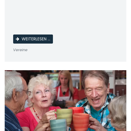
JSG ERBSTROMTAL - SG FSV CREUZBURG
WEITERLESEN …
Vereine