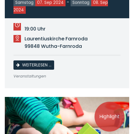
-
Samstag
07. Sep 2024
Sonntag
08. Sep
2024
19:00 Uhr
Laurentiuskirche Farnroda
99848 Wutha-Farnroda
LAURENTIUSFEST
WEITERLESEN …
Veranstaltungen
Highlight