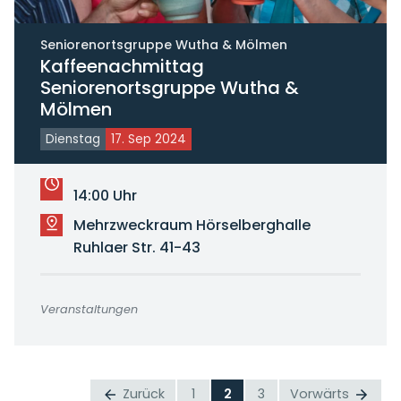
Seniorenortsgruppe Wutha & Mölmen
Kaffeenachmittag
Seniorenortsgruppe Wutha &
Mölmen
Dienstag
17. Sep 2024
14:00 Uhr
Mehrzweckraum Hörselberghalle
Ruhlaer Str. 41-43
Veranstaltungen
Zurück
1
2
3
Vorwärts