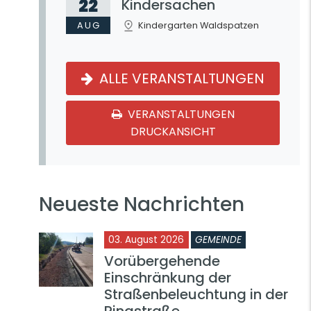
22
Kindersachen
AUG
Kindergarten Waldspatzen
ALLE VERANSTALTUNGEN
VERANSTALTUNGEN
DRUCKANSICHT
Neueste Nachrichten
03. August 2026
GEMEINDE
Vorübergehende
Einschränkung der
Straßenbeleuchtung in der
PPE MOSBACH
Ringstraße