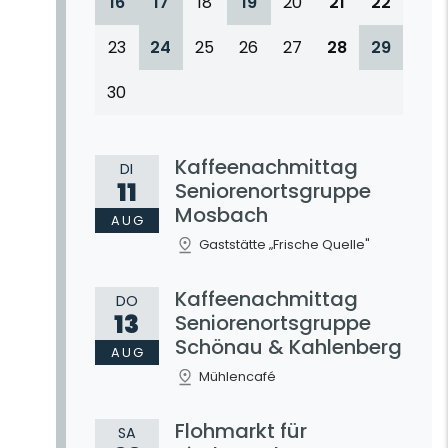
16
17
18
19
20
21
22
23
24
25
26
27
28
29
30
Kaffeenachmittag
DI
11
Seniorenortsgruppe
Mosbach
LBERGMUSEUM
AUG
Gaststätte „Frische Quelle"
Kaffeenachmittag
DO
13
Seniorenortsgruppe
Schönau & Kahlenberg
AUG
Mühlencafé
Flohmarkt für
SA