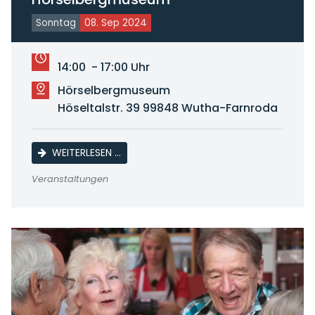
Sonntag
08. Sep 2024
14:00 - 17:00 Uhr
Hörselbergmuseum
Höseltalstr. 39 99848 Wutha-Farnroda
TAG DES OFFENEN DENKMALS AM HÖRSE
WEITERLESEN …
Veranstaltungen